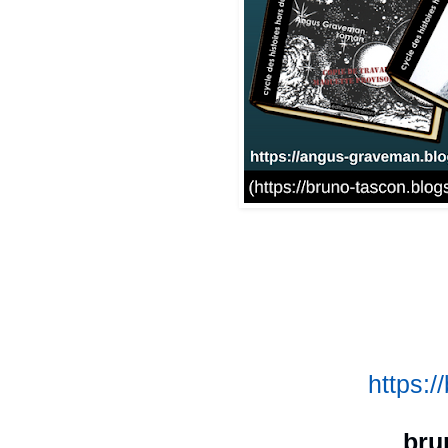
https:
bru